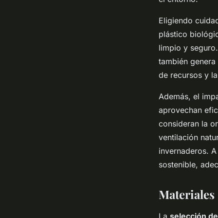
Eligiendo cuid
plástico biológ
limpio y seguro
también genera 
de recursos y l
Además, el impa
aprovechan efic
consideran la o
ventilación natu
invernaderos. A
sostenible, ade
Materiales
La
selección de