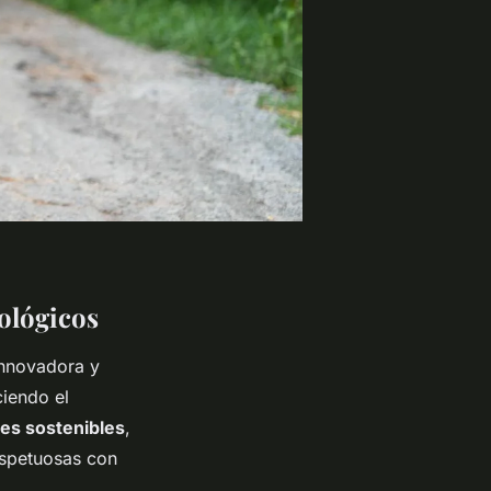
ológicos
innovadora y
ciendo el
les sostenibles
,
espetuosas con