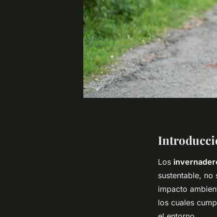
Introducci
Los
invernader
sustentable, no
impacto ambient
los cuales cump
el entorno.