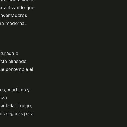
garantizando que
 invernaderos
ura moderna.
cturada e
ecto alineado
que contemple el
s, martillos y
enza
iclada. Luego,
es seguras para