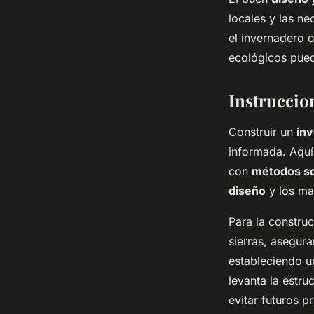
locales y las n
el invernadero 
ecológicos pued
Instruccio
Construir un
in
informada. Aquí
con
métodos so
diseño
y los ma
Para la construc
sierras, asegur
estableciendo u
levanta la estru
evitar futuros p