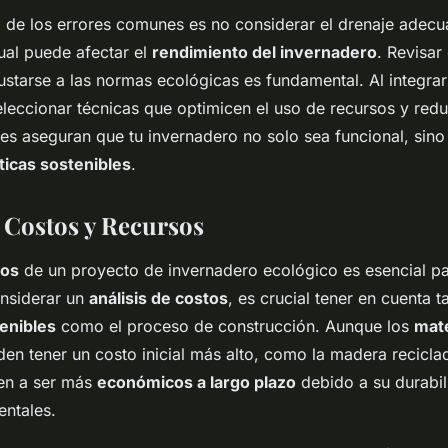
no de los errores comunes es no considerar el drenaje adecu
cual puede afectar el
rendimiento del invernadero
. Revisar
justarse a las normas ecológicas es fundamental. Al integra
eleccionar técnicas que optimicen el uso de recursos y red
nes aseguran que tu invernadero no solo sea funcional, sin
ticas sostenibles
.
e Costos y Recursos
tos
de un proyecto de invernadero ecológico es esencial pa
onsiderar un
análisis de costos
, es crucial tener en cuenta t
enibles
como el proceso de construcción. Aunque los
mate
en tener un costo inicial más alto, como la madera reciclad
den a ser más
económicos a largo plazo
debido a su durabil
entales.