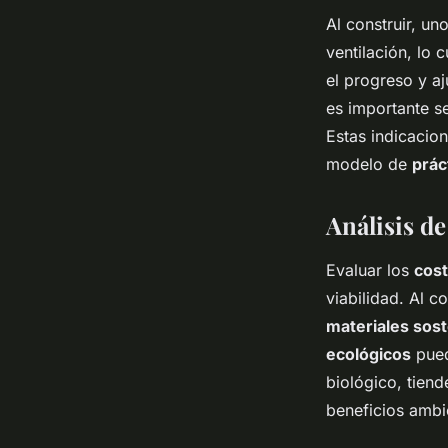
Al construir, u
ventilación, lo 
el progreso y a
es importante s
Estas indicacio
modelo de
prác
Análisis d
Evaluar los
cos
viabilidad. Al c
materiales sost
ecológicos
pued
biológico, tien
beneficios ambi