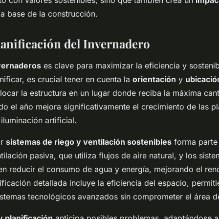
cto con valores sostenibles, sino que también crea un
impac
a base de la construcción.
lanificación del Invernadero
vernaderos
es clave para maximizar la eficiencia y sostenib
nificar, es crucial tener en cuenta la
orientación
y
ubicació
locar la estructura en un lugar donde reciba la máxima can
do el año mejora significativamente el crecimiento de las p
luminación artificial.
ar
sistemas de riego y ventilación sostenibles
forma parte 
tilación pasiva, que utiliza flujos de aire natural, y los sist
n reducir el consumo de agua y energía, mejorando el ren
ificación detallada incluye la eficiencia del espacio, permit
sistemas tecnológicos avanzados sin comprometer el área de
y planificación
anticipa posibles problemas, adaptándose a