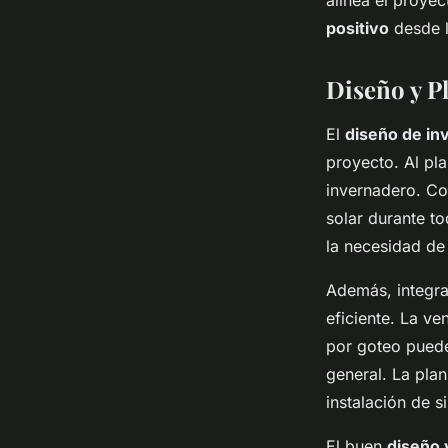
alinea el proye
positivo
desde l
Diseño y P
El
diseño de in
proyecto. Al pla
invernadero. Co
solar durante to
la necesidad de i
Además, integr
eficiente. La ven
por goteo puede
general. La plan
instalación de 
El buen
diseño 