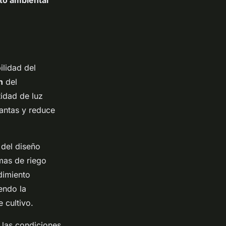
to ambiental
ilidad del
n
del
tidad de luz
lantas y reduce
del diseño
emas de riego
dimiento
iendo la
 cultivo.
 las condiciones