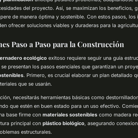
ecesidades del proyecto. Así, se maximizan los beneficios, 
opere de manera óptima y sostenible. Con estos pasos, los
en ofrecer soluciones viables y duraderas para la agricult
nes Paso a Paso para la Construcción
vernadero ecológico
exitoso requiere seguir una guía estru
 se presentan los pasos esenciales que garantizan un proy
stenibles
. Primero, es crucial elaborar un plan detallado 
teriales que se usarán.
ción, necesitarás herramientas básicas como destornilladore
ando que estén en buen estado para un uso efectivo. Comi
na base firme con
materiales sostenibles
como madera rec
ctura principal con
plástico biológico
, asegurando conexion
roblemas estructurales.