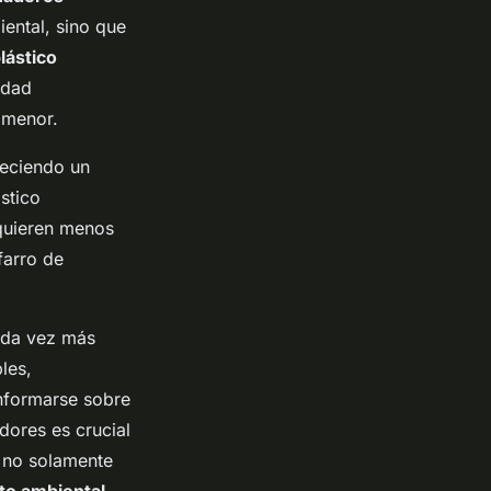
ental, sino que
lástico
idad
 menor.
reciendo un
stico
equieren menos
farro de
da vez más
les,
nformarse sobre
dores es crucial
o no solamente