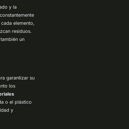
ado y la
 constantemente
r cada elemento,
uzcan residuos.
o también un
ra garantizar su
anto los
riales
a o el plástico
idad y