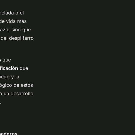
iclada o el
 de vida más
lazo, sino que
 del despilfarro
s que
ficación
que
iego y la
lógico de estos
a un desarrollo
.
naderos