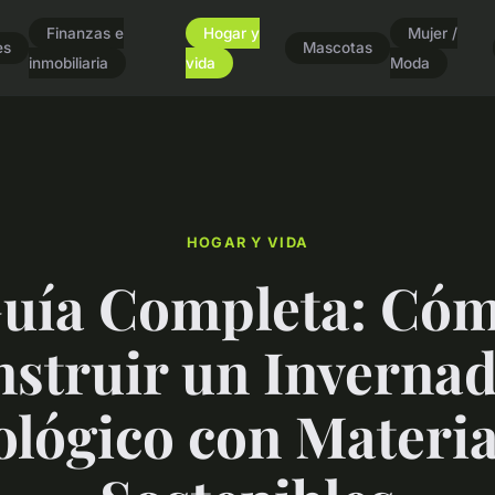
Finanzas e
Hogar y
Mujer /
es
Mascotas
inmobiliaria
vida
Moda
HOGAR Y VIDA
uía Completa: Có
struir un Inverna
ológico con Materia